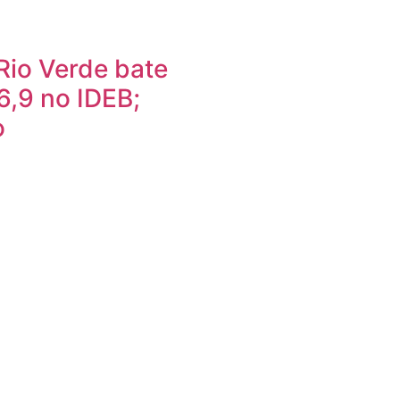
Rio Verde bate
6,9 no IDEB;
o