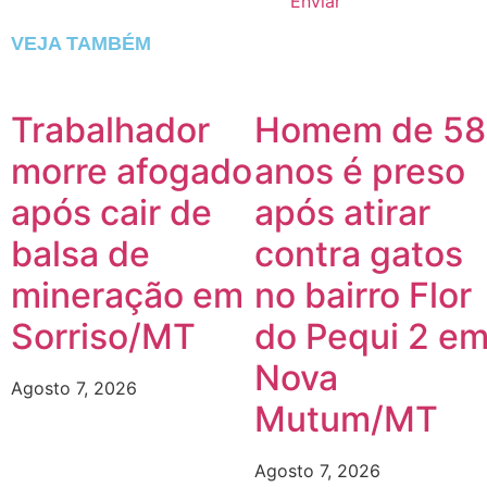
Enviar
VEJA TAMBÉM
Trabalhador
Homem de 58
morre afogado
anos é preso
após cair de
após atirar
balsa de
contra gatos
mineração em
no bairro Flor
Sorriso/MT
do Pequi 2 e
Nova
Agosto 7, 2026
Mutum/MT
Agosto 7, 2026