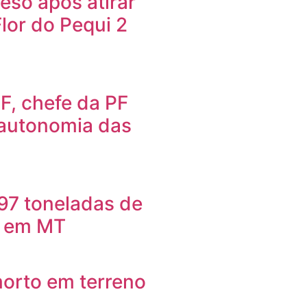
so após atirar
Flor do Pequi 2
F, chefe da PF
 autonomia das
97 toneladas de
o em MT
orto em terreno