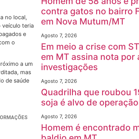
Homem de 58 anos é pre
contra gatos no bairro 
 no local,
em Nova Mutum/MT
veículo teria
apagados e
Agosto 7, 2026
 com o
Em meio a crise com ST
em MT assina nota por
próximo a um
investigações
rditada, mas
ado de saúde
Agosto 7, 2026
Quadrilha que roubou 1
soja é alvo de operaçã
Agosto 7, 2026
NFORMAÇÕES
Homem é encontrado m
baldio em MT