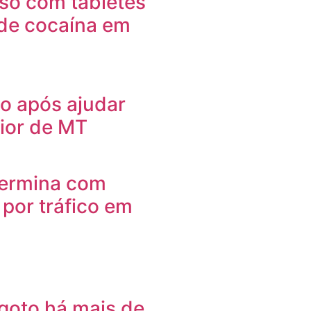
so com tabletes
de cocaína em
o após ajudar
rior de MT
 termina com
por tráfico em
goto há mais de