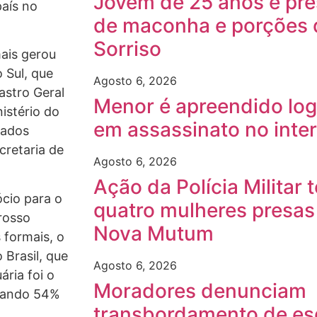
Jovem de 25 anos é pre
país no
de maconha e porções 
Sorriso
ais gerou
 Sul, que
Agosto 6, 2026
astro Geral
Menor é apreendido log
istério do
em assassinato no inte
Dados
retaria de
Agosto 6, 2026
Ação da Polícia Militar
cio para o
quatro mulheres presas 
rosso
Nova Mutum
 formais, o
 Brasil, que
Agosto 6, 2026
ria foi o
Moradores denunciam
trando 54%
transbordamento de es