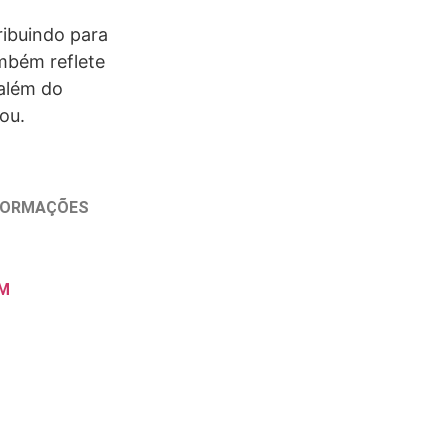
o
ibuindo para
mbém reflete
 além do
ou.
NFORMAÇÕES
M