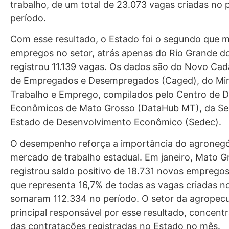
trabalho, de um total de 23.073 vagas criadas no 
período.
Com esse resultado, o Estado foi o segundo que m
empregos no setor, atrás apenas do Rio Grande do
registrou 11.139 vagas. Os dados são do Novo Cad
de Empregados e Desempregados (Caged), do Min
Trabalho e Emprego, compilados pelo Centro de 
Econômicos de Mato Grosso (DataHub MT), da Sec
Estado de Desenvolvimento Econômico (Sedec).
O desempenho reforça a importância do agronegó
mercado de trabalho estadual. Em janeiro, Mato G
registrou saldo positivo de 18.731 novos empregos
que representa 16,7% de todas as vagas criadas no
somaram 112.334 no período. O setor da agropecuá
principal responsável por esse resultado, concen
das contratações registradas no Estado no mês.