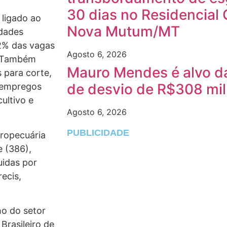
30 dias no Residencial 
 ligado ao
Nova Mutum/MT
idades
72% das vagas
Agosto 6, 2026
. Também
Mauro Mendes é alvo da
 para corte,
de desvio de R$308 mi
7 empregos
ultivo e
Agosto 6, 2026
PUBLICIDADE
ropecuária
 (386),
uidas por
ecis,
o do setor
Brasileiro de