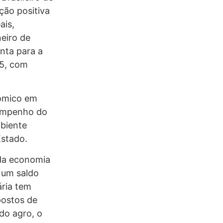
ção positiva
ais,
eiro de
nta para a
25, com
nômico em
sempenho do
biente
Estado.
da economia
 um saldo
ria tem
postos de
 do agro, o