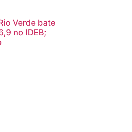
Rio Verde bate
6,9 no IDEB;
o