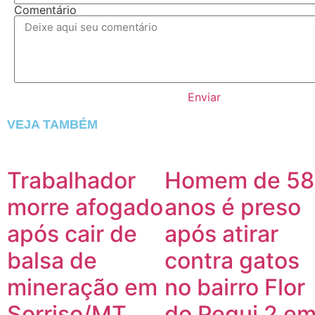
Comentário
Enviar
VEJA TAMBÉM
Trabalhador
Homem de 58
morre afogado
anos é preso
após cair de
após atirar
balsa de
contra gatos
mineração em
no bairro Flor
Sorriso/MT
do Pequi 2 e