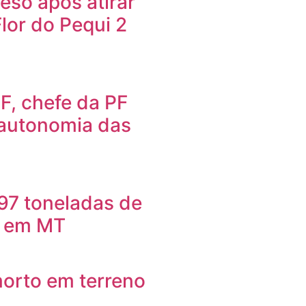
so após atirar
Flor do Pequi 2
F, chefe da PF
 autonomia das
97 toneladas de
o em MT
orto em terreno