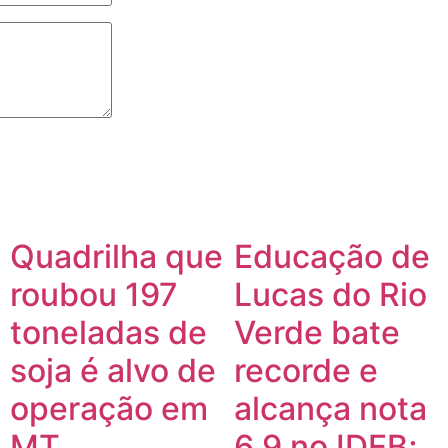
Quadrilha que
Educação de
roubou 197
Lucas do Rio
toneladas de
Verde bate
soja é alvo de
recorde e
operação em
alcança nota
m
MT
6,9 no IDEB;