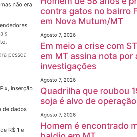
Homem de 58 anos é pre
, mas não era
contra gatos no bairro 
em Nova Mutum/MT
eendedores
ais
Agosto 7, 2026
to.
Em meio a crise com ST
em MT assina nota por
para pessoa
investigações
Agosto 7, 2026
Pix, inserção
Quadrilha que roubou 1
soja é alvo de operaçã
o de dados
Agosto 7, 2026
Homem é encontrado m
de R$ 1 e
baldio em MT