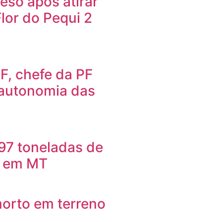
so após atirar
Flor do Pequi 2
F, chefe da PF
 autonomia das
97 toneladas de
o em MT
orto em terreno