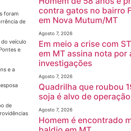
Homem de 58 anos é pre
contra gatos no bairro 
s foram
em Nova Mutum/MT
rrência de
Agosto 7, 2026
 do veículo
Em meio a crise com ST
Pontes e
em MT assina nota por
investigações
ns e a
Agosto 7, 2026
Quadrilha que roubou 1
 esposa
soja é alvo de operaçã
po de
Agosto 7, 2026
rovidências
Homem é encontrado m
baldio em MT