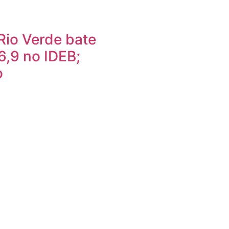
Rio Verde bate
6,9 no IDEB;
o