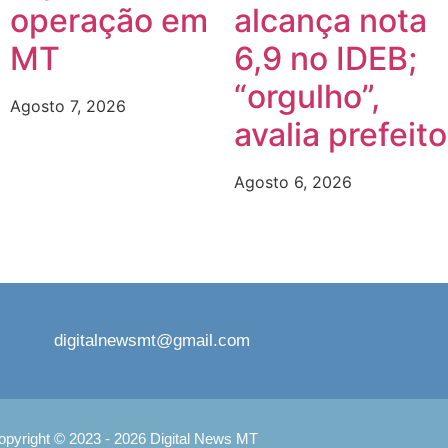
operação em
alcança nota
m
MT
6,9 no IDEB;
“orgulho”,
Agosto 7, 2026
avalia prefeito
Agosto 6, 2026
digitalnewsmt@gmail.com
opyright © 2023 - 2026 Digital News MT