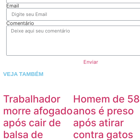
Email
Comentário
Enviar
VEJA TAMBÉM
Trabalhador
Homem de 58
morre afogado
anos é preso
após cair de
após atirar
balsa de
contra gatos