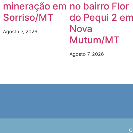
mineração em
no bairro Flor
Sorriso/MT
do Pequi 2 e
Nova
Agosto 7, 2026
Mutum/MT
Agosto 7, 2026
C