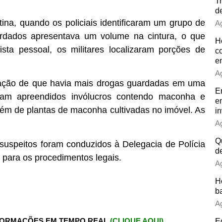
T
d
tina, quando os policiais identificaram um grupo de
Ag
dados apresentava um volume na cintura, o que
H
sta pessoal, os militares localizaram porções de
c
e
Ag
mação de que havia mais drogas guardadas em uma
E
foram apreendidos invólucros contendo maconha e
e
ém de plantas de maconha cultivadas no imóvel. As
i
Ag
Q
o suspeitos foram conduzidos à Delegacia de Polícia
d
l para os procedimentos legais.
Ag
H
b
Ag
FORMAÇÕES EM TEMPO REAL
(CLIQUE AQUI)
E