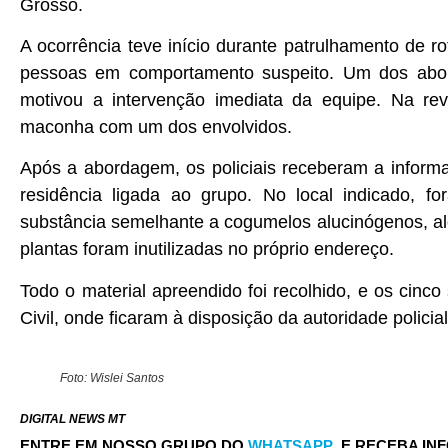
Grosso.
A ocorrência teve início durante patrulhamento de ro
pessoas em comportamento suspeito. Um dos abor
motivou a intervenção imediata da equipe. Na revi
maconha com um dos envolvidos.
Após a abordagem, os policiais receberam a infor
residência ligada ao grupo. No local indicado, 
substância semelhante a cogumelos alucinógenos, al
plantas foram inutilizadas no próprio endereço.
Todo o material apreendido foi recolhido, e os cinc
Civil, onde ficaram à disposição da autoridade policia
Foto: Wislei Santos
DIGITAL NEWS MT
ENTRE EM NOSSO GRUPO DO
WHATSAPP
E RECEBA IN