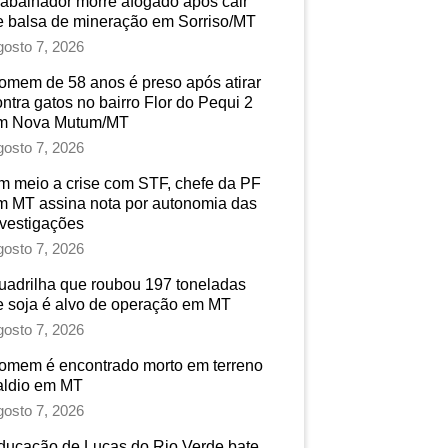
rabalhador morre afogado após cair
e balsa de mineração em Sorriso/MT
osto 7, 2026
omem de 58 anos é preso após atirar
ontra gatos no bairro Flor do Pequi 2
m Nova Mutum/MT
osto 7, 2026
m meio a crise com STF, chefe da PF
m MT assina nota por autonomia das
nvestigações
osto 7, 2026
uadrilha que roubou 197 toneladas
e soja é alvo de operação em MT
osto 7, 2026
omem é encontrado morto em terreno
aldio em MT
osto 7, 2026
ducação de Lucas do Rio Verde bate