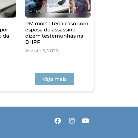
m
PM morto teria caso com
por
esposa de assassino,
o da
dizem testemunhas na
DHPP
Agosto 5, 2026
Veja mais