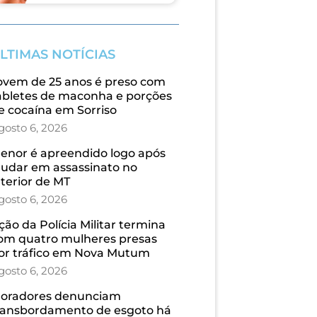
LTIMAS NOTÍCIAS
ovem de 25 anos é preso com
abletes de maconha e porções
e cocaína em Sorriso
gosto 6, 2026
enor é apreendido logo após
judar em assassinato no
nterior de MT
gosto 6, 2026
ção da Polícia Militar termina
om quatro mulheres presas
or tráfico em Nova Mutum
gosto 6, 2026
oradores denunciam
ransbordamento de esgoto há