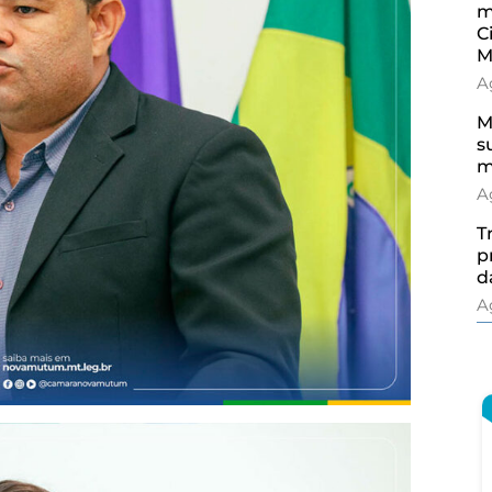
m
C
M
A
M
s
m
A
T
p
d
A