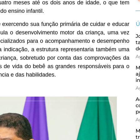
quatro meses até os dois anos de idade, o que tem
o ensino infantil.
Ú
e exercendo sua função primária de cuidar e educar
ula o desenvolvimento motor da criança, uma vez
J
especializados para o acompanhamento e desempenho
t
d
a indicação, a estrutura representaria também uma
A
criança, sobretudo por conta das comprovações da
os de vida do bebê as grandes responsáveis para o
M
a
cia e das habilidades.
i
A
A
c
p
A
M
t