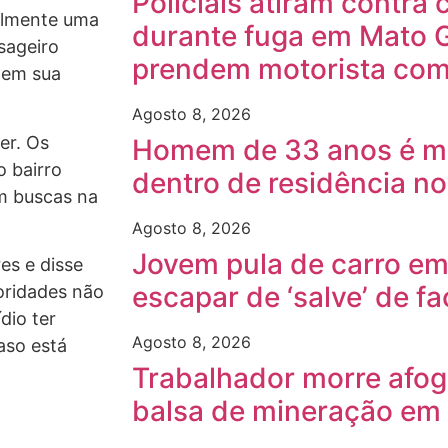
Policiais atiram contra
elmente uma
durante fuga em Mato 
sageiro
prendem motorista com
 em sua
Agosto 8, 2026
er. Os
Homem de 33 anos é mo
o bairro
dentro de residência no
am buscas na
Agosto 8, 2026
Jovem pula de carro e
es e disse
escapar de ‘salve’ de f
oridades não
dio ter
Agosto 8, 2026
aso está
Trabalhador morre afog
balsa de mineração em