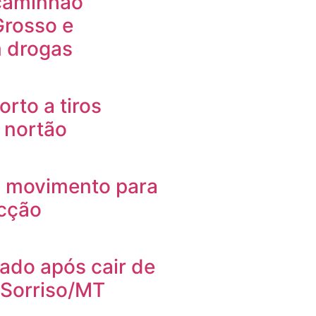
 caminhão
Grosso e
 drogas
rto a tiros
 nortão
m movimento para
acção
ado após cair de
 Sorriso/MT