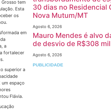
o Grosso tem
30 dias no Residencial 
ulação. Esta
Nova Mutum/MT
eceber os
mou.
Agosto 6, 2026
ansformada em
Mauro Mendes é alvo da
nda
de desvio de R$308 mi
, a
a fortalecer
Agosto 6, 2026
s.
PUBLICIDADE
o superior a
apacidade
 É um espaço
hores
tou Flávia.
ducação