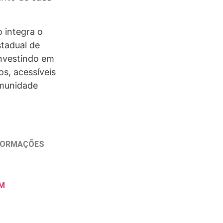
o integra o
tadual de
nvestindo em
os, acessíveis
omunidade
NFORMAÇÕES
M