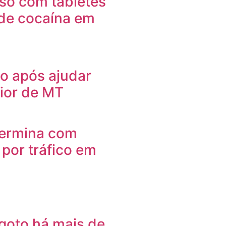
so com tabletes
de cocaína em
o após ajudar
rior de MT
 termina com
por tráfico em
goto há mais de