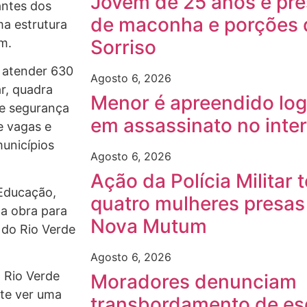
Jovem de 25 anos é pre
antes dos
de maconha e porções 
a estrutura
m.
Sorriso
a atender 630
Agosto 6, 2026
r, quadra
Menor é apreendido log
 de segurança
em assassinato no inte
e vagas e
municípios
Agosto 6, 2026
Ação da Polícia Militar
 Educação,
quatro mulheres presas 
da obra para
Nova Mutum
 do Rio Verde
Agosto 6, 2026
 Rio Verde
Moradores denunciam
nte ver uma
transbordamento de es