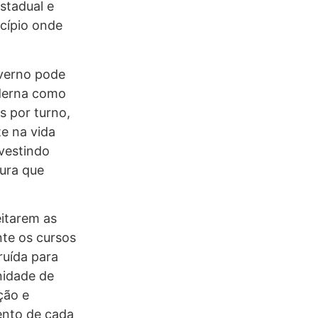
stadual e
cípio onde
verno pode
oderna como
s por turno,
e na vida
vestindo
tura que
itarem as
nte os cursos
ruída para
nidade de
ção e
ento de cada