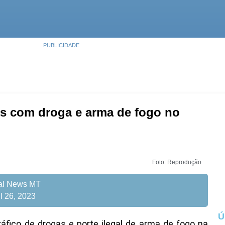
PUBLICIDADE
os com droga e arma de fogo no
Foto: Reprodução
tal News MT
il 26, 2023
Ú
áfico de drogas e porte ilegal de arma de fogo na