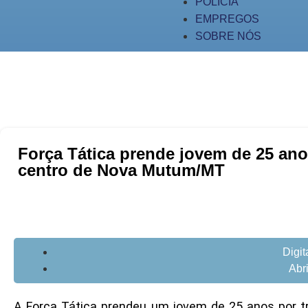
POLÍCIA
EMPREGOS
SOBRE NÓS
Força Tática prende jovem de 25 an
centro de Nova Mutum/MT
Digi
Abr
A Força Tática prendeu um jovem de 25 anos por tr