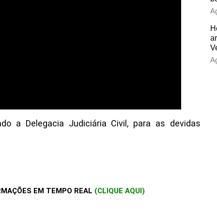
Ag
H
a
V
Ag
o a Delegacia Judiciária Civil, para as devidas
RMAÇÕES EM TEMPO REAL
(CLIQUE AQUI)