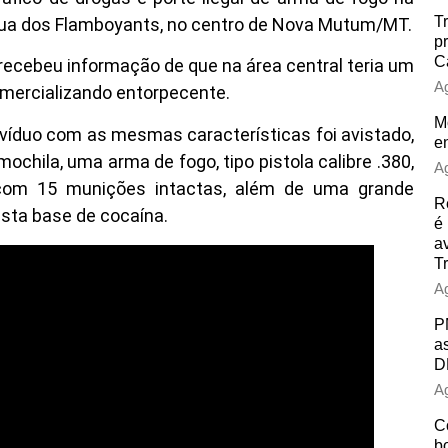
T
na Rua dos Flamboyants, no centro de Nova Mutum/MT.
p
C
recebeu informação de que na área central teria um
Ag
omercializando entorpecente.
Mo
divíduo com as mesmas características foi avistado,
e
ochila, uma arma de fogo, tipo pistola calibre .380,
Ag
 com 15 munições intactas, além de uma grande
R
sta base de cocaína.
é
a
Tr
Ag
P
a
D
Ag
C
b