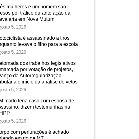
rês mulheres e um homem são
resos por tráfico durante ação da
avalaria em Nova Mutum
osto 5, 2026
tociclista é assassinado a tiros
nquanto levava o filho para a escola
osto 5, 2026
etomada dos trabalhos legislativos
 marcada por votação de projetos,
vanço da Autorregularização
ibutária e início da análise de vetos
osto 5, 2026
M morto teria caso com esposa de
ssassino, dizem testemunhas na
HPP
osto 5, 2026
orpo com perfurações é achado
oiando em rio de MT