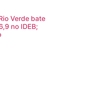
Rio Verde bate
6,9 no IDEB;
o