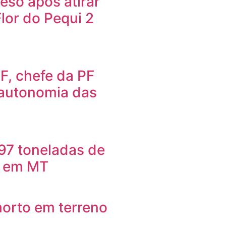
so após atirar
Flor do Pequi 2
F, chefe da PF
 autonomia das
97 toneladas de
o em MT
orto em terreno