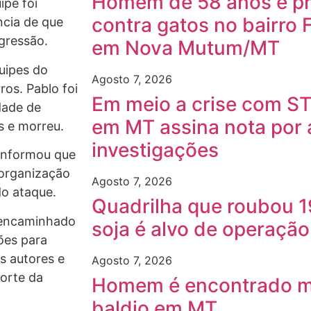
Homem de 58 anos é pre
ipe foi
contra gatos no bairro 
ncia de que
agressão.
em Nova Mutum/MT
uipes do
Agosto 7, 2026
os. Pablo foi
Em meio a crise com ST
dade de
em MT assina nota por
s e morreu.
investigações
 informou que
 organização
Agosto 7, 2026
do ataque.
Quadrilha que roubou 1
e encaminhado
soja é alvo de operaçã
ções para
os autores e
Agosto 7, 2026
orte da
Homem é encontrado m
baldio em MT