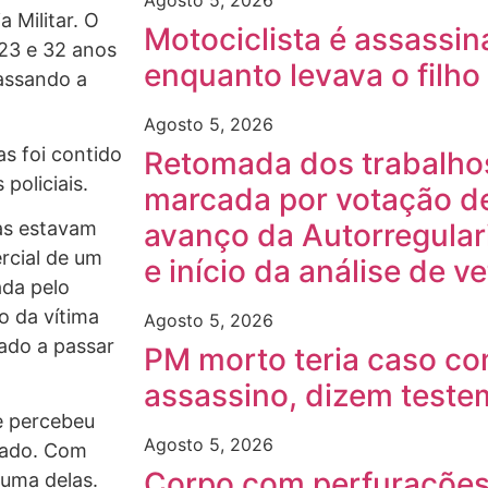
Agosto 5, 2026
 Militar. O
Motociclista é assassin
 23 e 32 anos
enquanto levava o filho
assando a
Agosto 5, 2026
as foi contido
Retomada dos trabalhos 
policiais.
marcada por votação de
avanço da Autorregular
las estavam
rcial de um
e início da análise de v
ada pelo
do da vítima
Agosto 5, 2026
ado a passar
PM morto teria caso c
assassino, dizem test
 e percebeu
Agosto 5, 2026
 lado. Com
Corpo com perfurações
 uma delas.