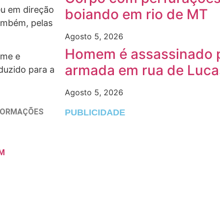
eu em direção
boiando em rio de MT
também, pelas
Agosto 5, 2026
Homem é assassinado p
ime e
armada em rua de Luca
duzido para a
Agosto 5, 2026
NFORMAÇÕES
PUBLICIDADE
M