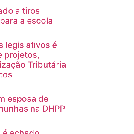
ado a tiros
 para a escola
legislativos é
 projetos,
ização Tributária
etos
om esposa de
emunhas na DHPP
 é achado