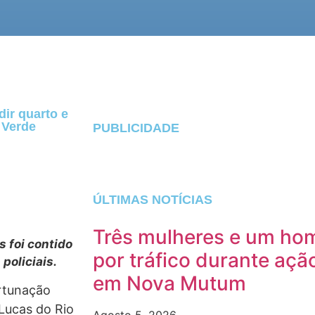
ir quarto e
 Verde
PUBLICIDADE
ÚLTIMAS NOTÍCIAS
Três mulheres e um ho
s foi contido
por tráfico durante açã
policiais.
em Nova Mutum
rtunação
Lucas do Rio