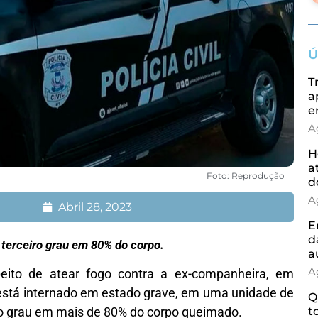
Ú
T
a
e
A
H
a
Foto: Reprodução
d
A
Abril 28, 2023
E
d
terceiro grau em 80% do corpo.
a
A
eito de atear fogo contra a ex-companheira, em
, está internado em estado grave, em uma unidade de
Q
iro grau em mais de 80% do corpo queimado.
t