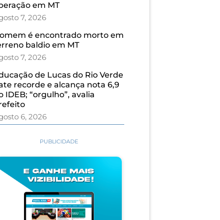
peração em MT
gosto 7, 2026
omem é encontrado morto em
erreno baldio em MT
gosto 7, 2026
ducação de Lucas do Rio Verde
ate recorde e alcança nota 6,9
o IDEB; “orgulho”, avalia
refeito
gosto 6, 2026
PUBLICIDADE