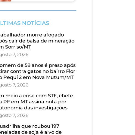
LTIMAS NOTÍCIAS
rabalhador morre afogado
pós cair de balsa de mineração
m Sorriso/MT
gosto 7, 2026
omem de 58 anos é preso após
tirar contra gatos no bairro Flor
o Pequi 2 em Nova Mutum/MT
gosto 7, 2026
m meio a crise com STF, chefe
a PF em MT assina nota por
utonomia das investigações
gosto 7, 2026
uadrilha que roubou 197
oneladas de soja é alvo de