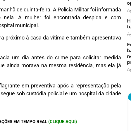
o
manhã de quinta-feira. A Polícia Militar foi informada
A
o nela. A mulher foi encontrada despida e com
H
spital municipal.
t
A
ara próximo à casa da vítima e também apresentava
E
b
n
gacia um dia antes do crime para solicitar medida
p
 que ainda morava na mesma residência, mas ela já
A
flagrante em preventiva após a representação pela
 segue sob custódia policial e um hospital da cidade
AÇÕES EM TEMPO REAL
(CLIQUE AQUI)