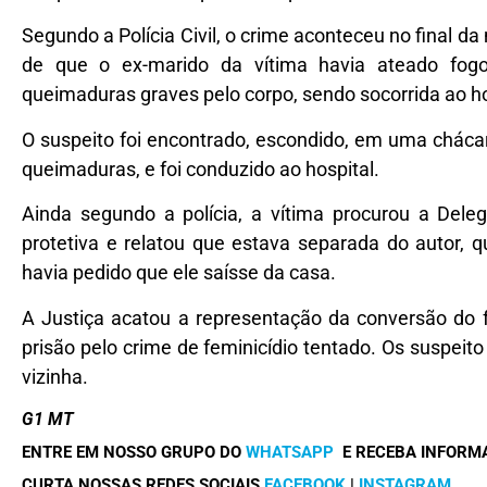
Segundo a Polícia Civil, o crime aconteceu no final da 
de que o ex-marido da vítima havia ateado fog
queimaduras graves pelo corpo, sendo socorrida ao ho
O suspeito foi encontrado, escondido, em uma chác
queimaduras, e foi conduzido ao hospital.
Ainda segundo a polícia, a vítima procurou a Dele
protetiva e relatou que estava separada do autor,
havia pedido que ele saísse da casa.
A Justiça acatou a representação da conversão do 
prisão pelo crime de feminicídio tentado. Os suspeito
vizinha.
G1 MT
ENTRE EM NOSSO GRUPO DO
WHATSAPP
E RECEBA INFORM
CURTA NOSSAS REDES SOCIAIS
FACEBOOK
|
INSTAGRAM