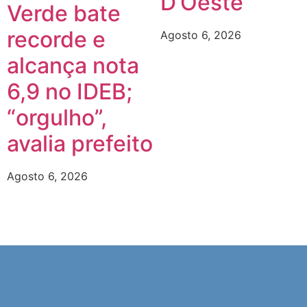
D’Oeste
Verde bate
recorde e
Agosto 6, 2026
alcança nota
6,9 no IDEB;
“orgulho”,
avalia prefeito
Agosto 6, 2026