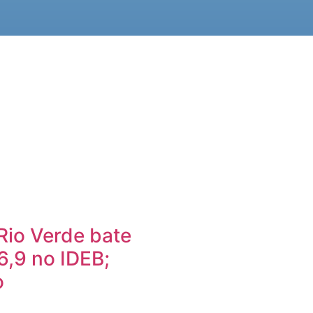
Rio Verde bate
6,9 no IDEB;
o