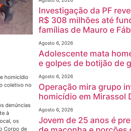
Agosto 6, 2026
Investigação da PF rev
R$ 308 milhões até fun
famílias de Mauro e Fáb
Agosto 6, 2026
Adolescente mata hom
e golpes de botijão de
Agosto 6, 2026
de homicídio
Operação mira grupo in
 coletivo no
homicídio em Mirassol 
pós denúncias
Agosto 6, 2026
te à
Jovem de 25 anos é pre
ocal, os
de maconha e porções 
lo Corpo de