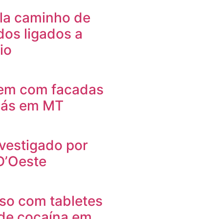
ela caminho de
dos ligados a
io
em com facadas
 gás em MT
vestigado por
D’Oeste
so com tabletes
de cocaína em