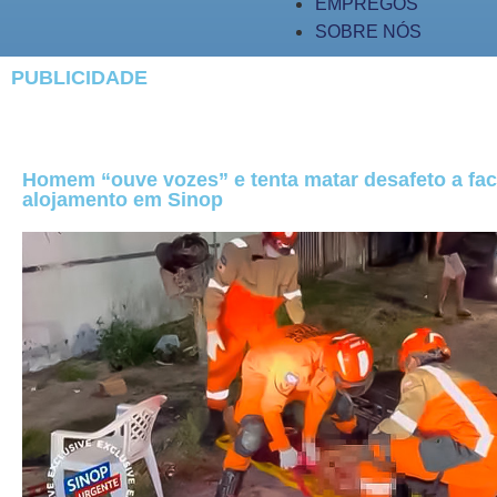
EMPREGOS
SOBRE NÓS
PUBLICIDADE
Homem “ouve vozes” e tenta matar desafeto a fa
alojamento em Sinop