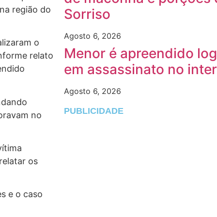
na região do
Sorriso
Agosto 6, 2026
alizaram o
Menor é apreendido log
nforme relato
em assassinato no inte
fendido
Agosto 6, 2026
andando
PUBLICIDADE
moravam no
vítima
elatar os
es e o caso