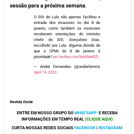
sessão para a próxima semana
.
O GSI do Lula não apenas facilitou a
entrada dos invasores no dia 8 de
janeiro, como também os invasores
receberam orientações do ministro
chefe do GSI, Gonçalves Dias,
escolhido por Lula. Alguma dúvida de
que a CPMI do 8 de janeiro é
prioridade?
pic.twitter.com/bxt63wKlZj
— André Fernandes (@andrefernm)
April 19, 2023
Revista Oeste
ENTRE EM NOSSO GRUPO DO
WHATSAPP
E RECEBA
INFORMAÇÕES EM TEMPO REAL
(CLIQUE AQUI)
CURTA NOSSAS REDES SOCIAIS
FACEBOOK
|
INSTAGRAM