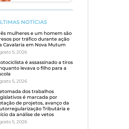
LTIMAS NOTÍCIAS
rês mulheres e um homem são
resos por tráfico durante ação
a Cavalaria em Nova Mutum
gosto 5, 2026
otociclista é assassinado a tiros
nquanto levava o filho para a
scola
gosto 5, 2026
etomada dos trabalhos
egislativos é marcada por
otação de projetos, avanço da
utorregularização Tributária e
nício da análise de vetos
gosto 5, 2026