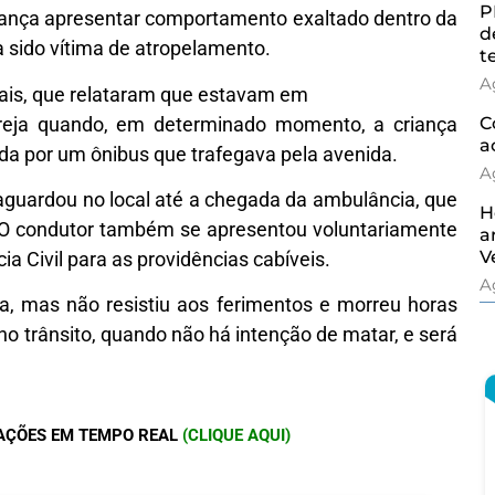
P
riança apresentar comportamento exaltado dentro da
d
a sido vítima de atropelamento.
t
A
pais, que relataram que estavam em
greja quando, em determinado momento, a criança
C
a
ida por um ônibus que trafegava pela avenida.
A
aguardou no local até a chegada da ambulância, que
H
. O condutor também se apresentou voluntariamente
a
V
cia Civil para as providências cabíveis.
A
a, mas não resistiu aos ferimentos e morreu horas
no trânsito, quando não há intenção de matar, e será
AÇÕES EM TEMPO REAL
(CLIQUE AQUI)