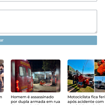
iar
om
Homem é assassinado
Motociclista fica fer
por dupla armada em rua
após acidente com