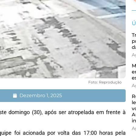
Ú
T
p
d
A
M
e
e
Foto: Reprodução
A
Dezembro 1, 2025
R
l
v
ste domingo (30), após ser atropelada em frente à
A
i
A
quipe foi acionada por volta das 17:00 horas pela