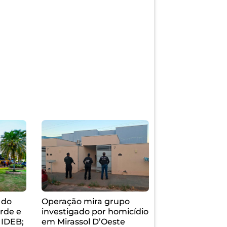
 do
Operação mira grupo
rde e
investigado por homicídio
 IDEB;
em Mirassol D’Oeste