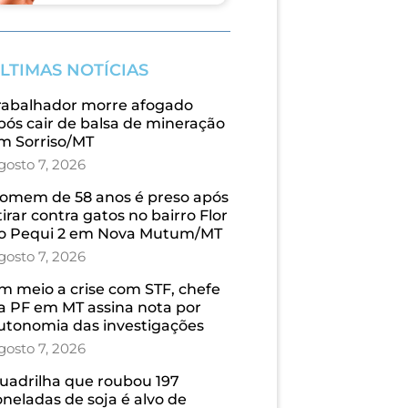
LTIMAS NOTÍCIAS
rabalhador morre afogado
pós cair de balsa de mineração
m Sorriso/MT
gosto 7, 2026
omem de 58 anos é preso após
tirar contra gatos no bairro Flor
o Pequi 2 em Nova Mutum/MT
gosto 7, 2026
m meio a crise com STF, chefe
a PF em MT assina nota por
utonomia das investigações
gosto 7, 2026
uadrilha que roubou 197
oneladas de soja é alvo de