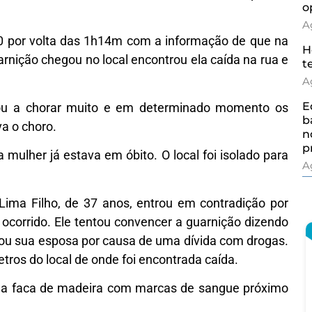
o
A
190 por volta das 1h14m com a informação de que na
H
arnição chegou no local encontrou ela caída na rua e
t
A
E
sou a chorar muito e em determinado momento os
b
va o choro.
n
p
mulher já estava em óbito. O local foi isolado para
A
Lima Filho, de 37 anos, entrou em contradição por
 ocorrido. Ele tentou convencer a guarnição dizendo
u sua esposa por causa de uma dívida com drogas.
tros do local de onde foi encontrada caída.
u uma faca de madeira com marcas de sangue próximo