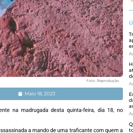
Ú
T
a
e
A
H
a
d
Foto: Reprodução
A
Maio 18, 2023
E
d
a
nte na madrugada desta quinta-feira, dia 18, no
A
Q
i assassinada a mando de uma traficante com quem a
t