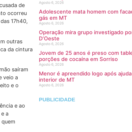
Agosto 6, 2026
acusada de
Adolescente mata homem com facada
ato ocorreu
gás em MT
a das 17h40,
Agosto 6, 2026
Operação mira grupo investigado po
D’Oeste
om outras
Agosto 6, 2026
ca da cintura
Jovem de 25 anos é preso com tabl
porções de cocaína em Sorriso
Agosto 6, 2026
 mão saíram
Menor é apreendido logo após ajuda
e veio a
interior de MT
eito e o
Agosto 6, 2026
PUBLICIDADE
ência e ao
 e a
i quem