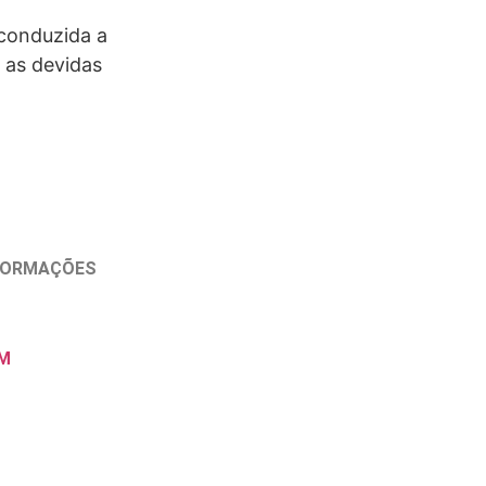
 conduzida a
 as devidas
NFORMAÇÕES
M