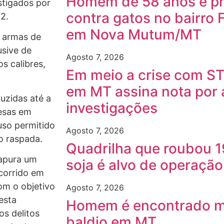
Homem de 58 anos é pre
stigados por
contra gatos no bairro 
2.
em Nova Mutum/MT
4 armas de
usive de
Agosto 7, 2026
s calibres,
Em meio a crise com ST
em MT assina nota por
uzidas até a
investigações
resas em
uso permitido
Agosto 7, 2026
o raspada.
Quadrilha que roubou 1
 apura um
soja é alvo de operaçã
ocorrido em
om o objetivo
Agosto 7, 2026
desta
Homem é encontrado m
os delitos
baldio em MT