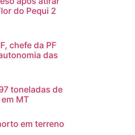
so após atirar
Flor do Pequi 2
F, chefe da PF
 autonomia das
97 toneladas de
o em MT
orto em terreno