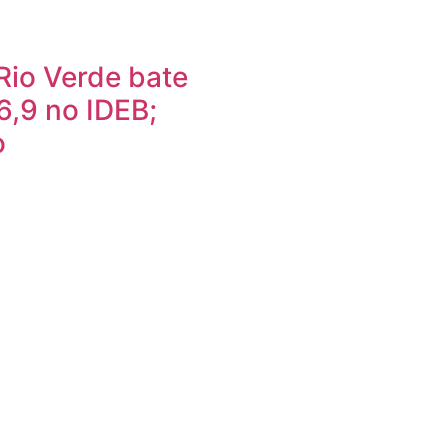
Rio Verde bate
6,9 no IDEB;
o