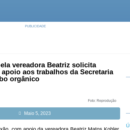
PUBLICIDADE
la vereadora Beatriz solicita
 apoio aos trabalhos da Secretaria
bo orgânico
Foto: Reprodução
Maio 5, 2023
Ú
xão, com apoio da vereadora Beatriz Matos Kohler,