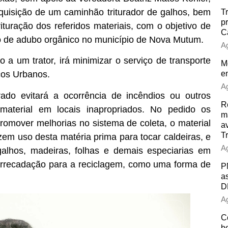
quisição de um caminhão triturador de galhos, bem
T
p
turação dos referidos materiais, com o objetivo de
C
ção de adubo orgânico no município de Nova Mutum.
Ag
a um trator, irá minimizar o serviço de transporte
Mo
e
ços Urbanos.
Ag
urado evitará a ocorrência de incêndios ou outros
R
 material em locais inapropriados. No pedido os
m
omover melhorias no sistema de coleta, o material
a
Tr
azem uso desta matéria prima para tocar caldeiras, e
Ag
alhos, madeiras, folhas e demais especiarias em
 arrecadação para a reciclagem, como uma forma de
P
a
D
Ag
C
b