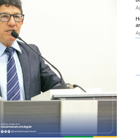
Ag
H
a
Ag