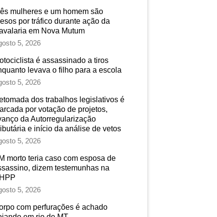
rês mulheres e um homem são
resos por tráfico durante ação da
avalaria em Nova Mutum
osto 5, 2026
tociclista é assassinado a tiros
nquanto levava o filho para a escola
osto 5, 2026
etomada dos trabalhos legislativos é
arcada por votação de projetos,
vanço da Autorregularização
ibutária e início da análise de vetos
osto 5, 2026
M morto teria caso com esposa de
ssassino, dizem testemunhas na
HPP
osto 5, 2026
orpo com perfurações é achado
oiando em rio de MT