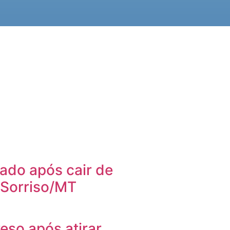
ado após cair de
 Sorriso/MT
so após atirar