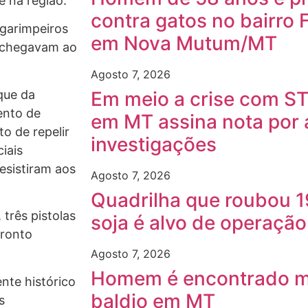
 na região.
contra gatos no bairro 
 garimpeiros
em Nova Mutum/MT
s chegavam ao
Agosto 7, 2026
que da
Em meio a crise com ST
ento de
em MT assina nota por
to de repelir
investigações
ciais
esistiram aos
Agosto 7, 2026
Quadrilha que roubou 1
três pistolas
soja é alvo de operaçã
fronto
Agosto 7, 2026
Homem é encontrado m
nte histórico
baldio em MT
s