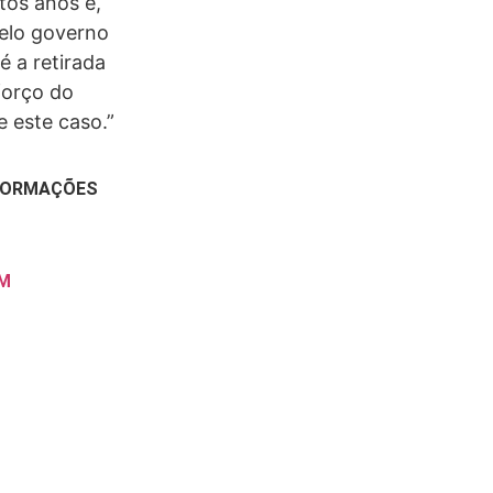
tos anos e,
elo governo
é a retirada
forço do
e este caso.”
NFORMAÇÕES
M