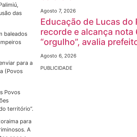
alimiú,
Agosto 7, 2026
rusão das
Educação de Lucas do 
recorde e alcança nota 
m baleados
“orgulho”, avalia prefeit
impeiros
Agosto 6, 2026
enviar para a
PUBLICIDADE
ra (Povos
os Povos
ções
 território”.
Roraima para
riminosos. A