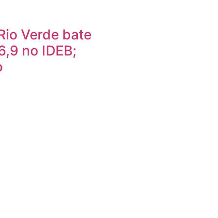
Rio Verde bate
6,9 no IDEB;
o