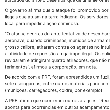
atacados durante o desembarque de uma aeronave
O governo afirma que o ataque foi promovido por
ilegais que atuam na terra indígena. Os servidore
local para impedir a ação criminosa.
“O ataque ocorreu durante tentativa de desembar
aeronave, quando criminosos, munidos de armam
grosso calibre, atiraram contra os agentes no intui
a atividade de repressão ao garimpo ilegal. Os poli
revidaram e atingiram quatro atiradores, que não r
ferimentos”, afirmou a corporação, em nota.
De acordo com a PRF, foram apreendidos um fuzil, 
sete espingardas, entre outros materiais para con
(munições, carregadores, coldre, por exemplo).
A PRF afirma que ocorreram outros ataques. “Rece
aponta para ocorrências em outros acampamento