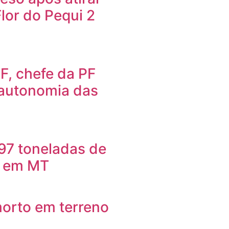
Flor do Pequi 2
F, chefe da PF
 autonomia das
97 toneladas de
o em MT
orto em terreno