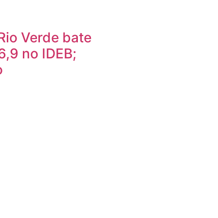
Rio Verde bate
6,9 no IDEB;
o