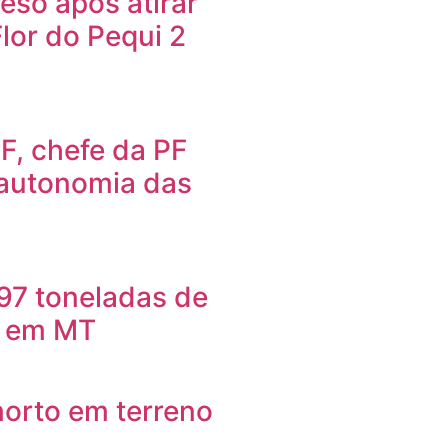
so após atirar
Flor do Pequi 2
F, chefe da PF
 autonomia das
97 toneladas de
o em MT
orto em terreno