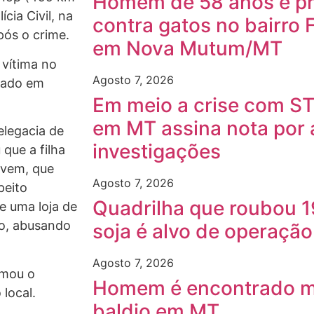
Homem de 58 anos é pre
cia Civil, na
contra gatos no bairro 
ós o crime.
em Nova Mutum/MT
vítima no
Agosto 7, 2026
tuado em
Em meio a crise com ST
em MT assina nota por
elegacia de
investigações
 que a filha
ovem, que
Agosto 7, 2026
peito
Quadrilha que roubou 1
e uma loja de
ro, abusando
soja é alvo de operaçã
Agosto 7, 2026
amou o
Homem é encontrado m
local.
baldio em MT