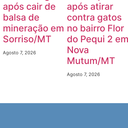
após cair de
após atirar
balsa de
contra gatos
mineração em
no bairro Flor
Sorriso/MT
do Pequi 2 e
Nova
Agosto 7, 2026
Mutum/MT
Agosto 7, 2026