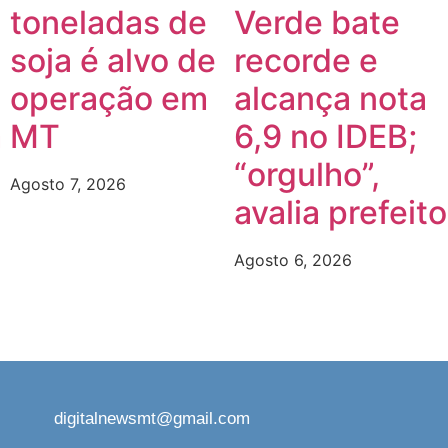
toneladas de
Verde bate
soja é alvo de
recorde e
operação em
alcança nota
m
MT
6,9 no IDEB;
“orgulho”,
Agosto 7, 2026
avalia prefeito
Agosto 6, 2026
digitalnewsmt@gmail.com