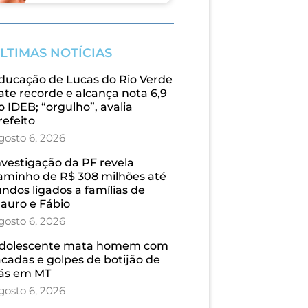
LTIMAS NOTÍCIAS
ducação de Lucas do Rio Verde
ate recorde e alcança nota 6,9
o IDEB; “orgulho”, avalia
refeito
gosto 6, 2026
nvestigação da PF revela
aminho de R$ 308 milhões até
undos ligados a famílias de
auro e Fábio
gosto 6, 2026
dolescente mata homem com
acadas e golpes de botijão de
ás em MT
gosto 6, 2026