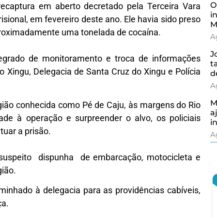
O
ecaptura em aberto decretado pela Terceira Vara
i
isional, em fevereiro deste ano. Ele havia sido preso
M
proximadamente uma tonelada de cocaína.
A
J
tegrado de monitoramento e troca de informações
t
 Xingu, Delegacia de Santa Cruz do Xingu e Polícia
d
A
M
egião conhecida como Pé de Caju, às margens do Rio
a
ade à operação e surpreender o alvo, os policiais
i
tuar a prisão.
A
 suspeito dispunha de embarcação, motocicleta e
gião.
aminhado à delegacia para as providências cabíveis,
ça.