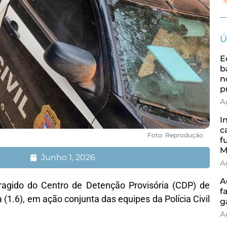
Ú
E
b
n
p
A
I
c
Foto: Reprodução
f
M
Junho 1, 2026
A
A
oragido do Centro de Detenção Provisória (CDP) de
f
 (1.6), em ação conjunta das equipes da Polícia Civil
g
A