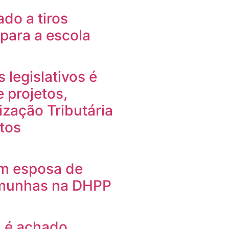
ado a tiros
 para a escola
legislativos é
 projetos,
ização Tributária
etos
om esposa de
emunhas na DHPP
 é achado