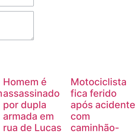
Homem é
Motociclista
m
assassinado
fica ferido
por dupla
após acident
armada em
com
rua de Lucas
caminhão-