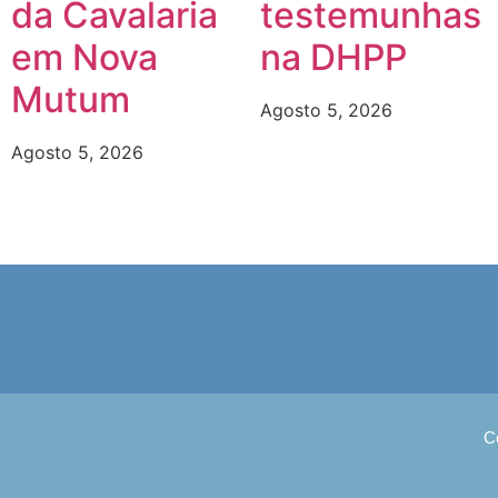
da Cavalaria
testemunhas
em Nova
na DHPP
Mutum
Agosto 5, 2026
Agosto 5, 2026
C