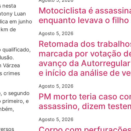
Agosto 5, 2026
s nesta
Motociclista é assassin
ntony Luan
enquanto levava o filho
élica em junho
 km de
Agosto 5, 2026
Retomada dos trabalhos 
 qualificado,
marcada por votação de
lusão.
avanço da Autorregular
m Várzea
e início da análise de v
s crimes
Agosto 5, 2026
e, o segundo
PM morto teria caso c
 primeiro, e
assassino, dizem test
ambém,
Agosto 5, 2026
Corpo com perfurações
versos