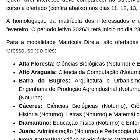
curso é ofertado (confira abaixo) nos dias 11, 12, 13, 
A homologação da matrícula dos interessados e a
fevereiro. O período letivo 2026/1 terá início no dia 23
Para a modalidade Matrícula Direta, são ofertad
Grosso, sendo eles:
Alta Floresta:
Ciências Biológicas (Noturno) e 
Alto Araguaia:
Ciência da Computação (Noturno)
Barra do Bugres:
Arquitetura e Urbanismo
Engenharia de Produção Agroindustrial (Noturn
(Noturno)
Cáceres:
Ciências Biológicas (Noturno), Ci
História (Noturno), Letras (Noturno) e Matemáti
Diamantino:
Educação Física (Noturno) e Enfer
Juara:
Administração (Noturno) e Pedagogia (N
Nova Xavantina:
Ciências Biológicas (Noturno) e