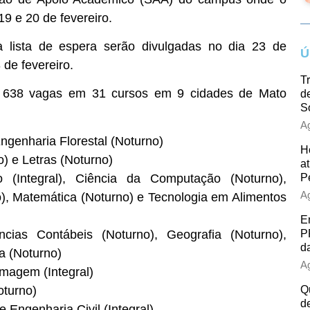
19 e 20 de fevereiro.
 lista de espera serão divulgadas no dia 23 de
Ú
 de fevereiro.
T
as 638 vagas em 31 cursos em 9 cidades de Mato
d
S
Ag
Engenharia Florestal (Noturno)
H
 e Letras (Noturno)
at
 (Integral), Ciência da Computação (Noturno),
P
Ag
o), Matemática (Noturno) e Tecnologia em Alimentos
E
ências Contábeis (Noturno), Geografia (Noturno),
P
d
ca (Noturno)
Ag
magem (Integral)
oturno)
Q
d
 Engenharia Civil (Integral)