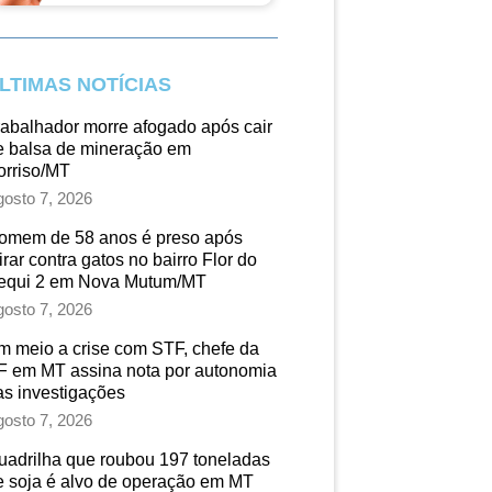
LTIMAS NOTÍCIAS
rabalhador morre afogado após cair
e balsa de mineração em
orriso/MT
osto 7, 2026
omem de 58 anos é preso após
irar contra gatos no bairro Flor do
equi 2 em Nova Mutum/MT
osto 7, 2026
m meio a crise com STF, chefe da
F em MT assina nota por autonomia
as investigações
osto 7, 2026
uadrilha que roubou 197 toneladas
e soja é alvo de operação em MT