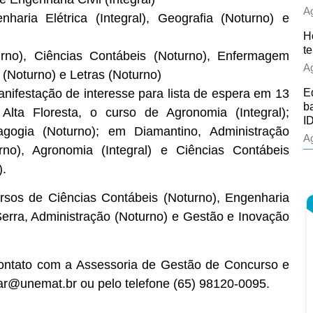
Ag
haria Elétrica (Integral), Geografia (Noturno) e
H
t
urno), Ciências Contábeis (Noturno), Enfermagem
Ag
o (Noturno) e Letras (Noturno)
nifestação de interesse para lista de espera em 13
E
b
lta Floresta, o curso de Agronomia (Integral);
ID
gogia (Noturno); em Diamantino, Administração
Ag
no), Agronomia (Integral) e Ciências Contábeis
).
sos de Ciências Contábeis (Noturno), Engenharia
 Serra, Administração (Noturno) e Gestão e Inovação
contato com a Assessoria de Gestão de Concurso e
lar@unemat.br ou pelo telefone (65) 98120-0095.