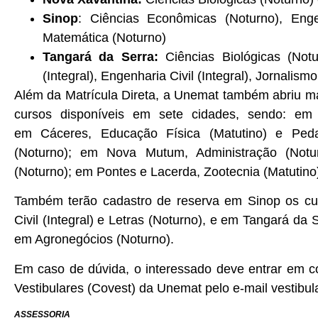
Sinop
: Ciências Econômicas (Noturno), Engen
Matemática (Noturno)
Tangará da Serra:
Ciências Biológicas (Not
(Integral), Engenharia Civil (Integral), Jornalism
Além da Matrícula Direta, a Unemat também abriu ma
cursos disponíveis em sete cidades, sendo: em A
em Cáceres, Educação Física (Matutino) e Peda
(Noturno); em Nova Mutum, Administração (Notur
(Noturno); em Pontes e Lacerda, Zootecnia (Matutino
Também terão cadastro de reserva em Sinop os cur
Civil (Integral) e Letras (Noturno), e em Tangará da
em Agronegócios (Noturno).
Em caso de dúvida, o interessado deve entrar em 
Vestibulares (Covest) da Unemat pelo e-mail vestibu
ASSESSORIA