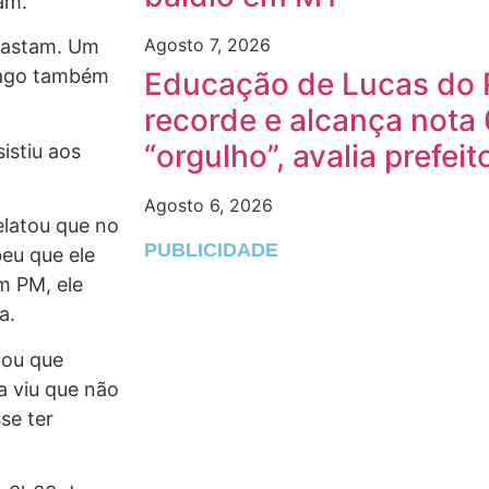
am.
Agosto 7, 2026
afastam. Um
hiago também
Educação de Lucas do 
recorde e alcança nota 
“orgulho”, avalia prefeit
sistiu aos
Agosto 6, 2026
elatou que no
PUBLICIDADE
eu que ele
m PM, ele
a.
lou que
a viu que não
se ter