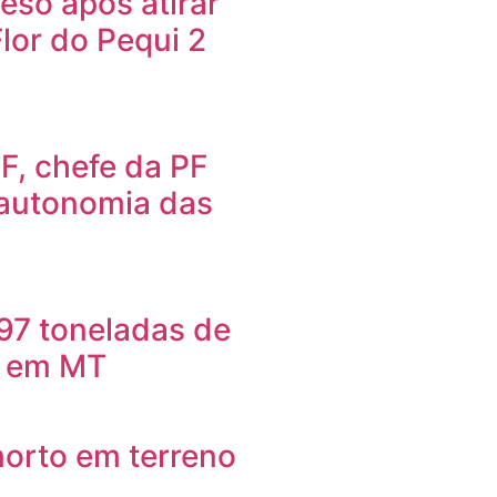
so após atirar
Flor do Pequi 2
F, chefe da PF
 autonomia das
97 toneladas de
o em MT
orto em terreno