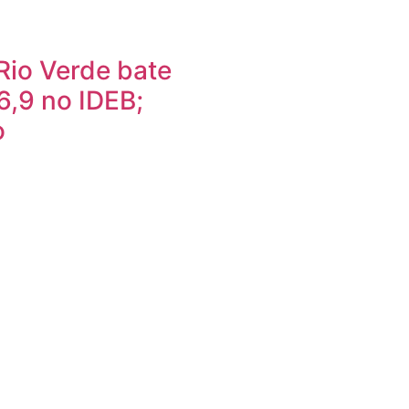
Rio Verde bate
6,9 no IDEB;
o