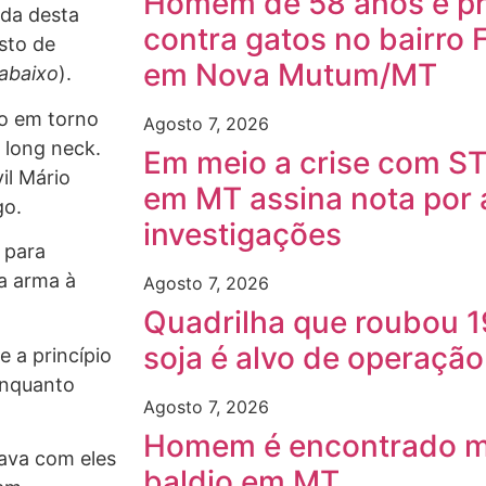
Homem de 58 anos é pre
ada desta
contra gatos no bairro 
sto de
em Nova Mutum/MT
 abaixo
).
o em torno
Agosto 7, 2026
 long neck.
Em meio a crise com ST
il Mário
em MT assina nota por
go.
investigações
 para
ua arma à
Agosto 7, 2026
Quadrilha que roubou 1
soja é alvo de operaçã
e a princípio
enquanto
Agosto 7, 2026
Homem é encontrado m
ava com eles
baldio em MT