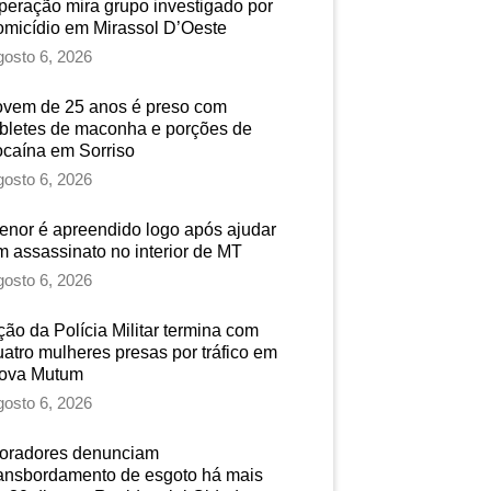
peração mira grupo investigado por
omicídio em Mirassol D’Oeste
osto 6, 2026
ovem de 25 anos é preso com
abletes de maconha e porções de
ocaína em Sorriso
osto 6, 2026
enor é apreendido logo após ajudar
m assassinato no interior de MT
osto 6, 2026
ção da Polícia Militar termina com
uatro mulheres presas por tráfico em
ova Mutum
osto 6, 2026
oradores denunciam
ransbordamento de esgoto há mais