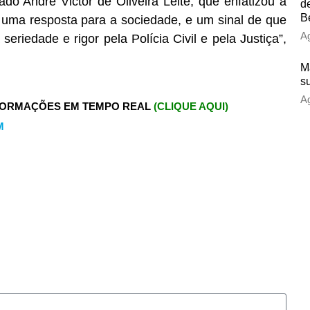
do André Victor de Oliveira Leite, que enfatizou a
d
B
uma resposta para a sociedade, e um sinal de que
Ag
riedade e rigor pela Polícia Civil e pela Justiça”,
M
s
Ag
FORMAÇÕES EM TEMPO REAL
(CLIQUE AQUI)
M