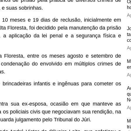
anos de prisão pela prática de diversos crimes de
O
a e suas sobrinhas.
h
Ag
 10 meses e 19 dias de reclusão, inicialmente em
ta Floresta, foi decidido pela manutenção da prisão
J
t
, a aplicação da lei penal e a segurança física e
c
Ag
ta Floresta, entre os meses agosto e setembro de
M
a condenação do envolvido em múltiplos crimes de
e
as.
Ag
 brincadeiras infantis e ingênuas para cometer os
A
q
N
ontra sua ex-esposa, ocasião em que manteve as
Ag
a os policiais civis que negociavam sua rendição, na
uarda julgamento pelo Tribunal do Júri.
M
t