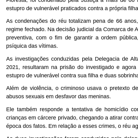
Floresta, foi condenado pela Justiça a mais de 66 
estupro de vulnerável praticados contra a própria filh
As condenações do réu totalizam pena de 66 anos,
regime fechado. Na decisão judicial da Comarca de Al
preventiva, com o fim de garantir a ordem pública
psíquica das vítimas.
As investigações conduzidas pela Delegacia de Al
2021, resultaram na prisão do investigado e agor
estupro de vulnerável contra sua filha e duas sobrinh
Além de violência, o criminoso usava o pretexto de
abusos sexuais em desfavor das meninas.
Ele também responde a tentativa de homicídio c
crianças em cárcere privado, chegando a atirar contr
época dos fatos. Em relação a esses crimes, o réu ag