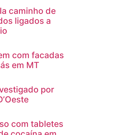
ela caminho de
dos ligados a
io
em com facadas
 gás em MT
vestigado por
D’Oeste
so com tabletes
de cocaína em