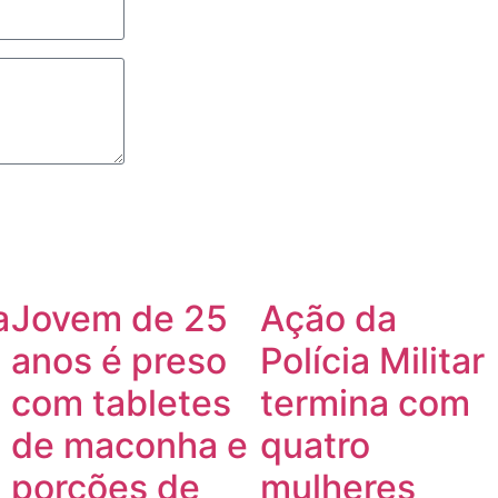
a
Jovem de 25
Ação da
anos é preso
Polícia Militar
com tabletes
termina com
de maconha e
quatro
porções de
mulheres