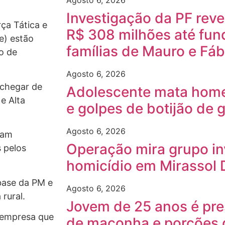
Agosto 6, 2026
Investigação da PF rev
ça Tática e
R$ 308 milhões até fun
e) estão
famílias de Mauro e Fáb
o de
Agosto 6, 2026
 chegar de
Adolescente mata hom
e Alta
e golpes de botijão de
Agosto 6, 2026
ram
Operação mira grupo in
 pelos
homicídio em Mirassol 
base da PM e
Agosto 6, 2026
rural.
Jovem de 25 anos é pre
 empresa que
de maconha e porções 