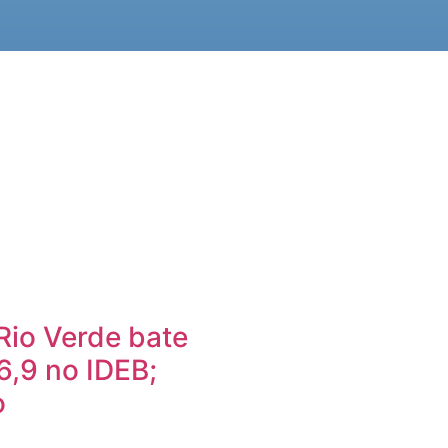
Rio Verde bate
6,9 no IDEB;
o