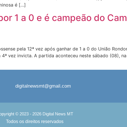
inosa é […]
por 1 a 0 e é campeão do Ca
nse pela 12ª vez após ganhar de 1 a 0 do União Rondonóp
 a 4ª vez invicta. A partida aconteceu neste sábado (08), 
digitalnewsmt@gmail.com
opyright © 2023 - 2026 Digital News MT
Todos os direitos reservados