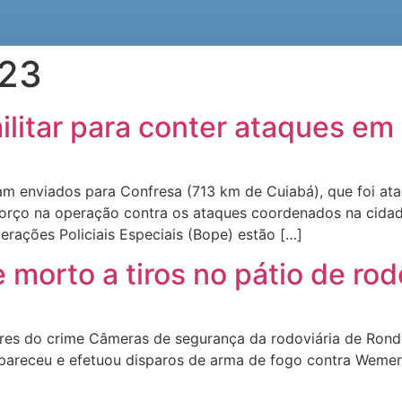
023
ilitar para conter ataques e
oram enviados para Confresa (713 km de Cuiabá), que foi a
forço na operação contra os ataques coordenados na cida
erações Policiais Especiais (Bope) estão […]
morto a tiros no pátio de ro
tores do crime Câmeras de segurança da rodoviária de Rond
receu e efetuou disparos de arma de fogo contra Wemers
]