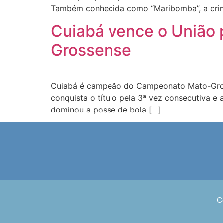
Também conhecida como “Maribomba”, a crim
Cuiabá vence o União 
Grossense
Cuiabá é campeão do Campeonato Mato-Grosse
conquista o título pela 3ª vez consecutiva e
dominou a posse de bola […]
C