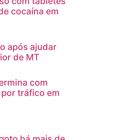
so com tabletes
de cocaína em
o após ajudar
rior de MT
 termina com
por tráfico em
goto há mais de