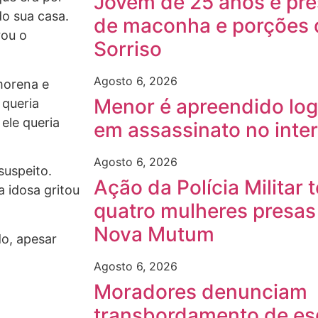
Jovem de 25 anos é pre
o sua casa.
de maconha e porções 
rou o
Sorriso
Agosto 6, 2026
morena e
Menor é apreendido log
 queria
ele queria
em assassinato no inte
Agosto 6, 2026
suspeito.
Ação da Polícia Militar
 idosa gritou
quatro mulheres presas 
Nova Mutum
do, apesar
Agosto 6, 2026
Moradores denunciam
transbordamento de es