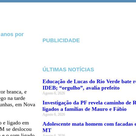
 anos por
PUBLICIDADE
ÚLTIMAS NOTÍCIAS
Educação de Lucas do Rio Verde bate re
IDEB; “orgulho”, avalia prefeito
or branca, e
Agosto 6, 2026
go na tarde
Investigação da PF revela caminho de R
punhas, em Nova
ligados a famílias de Mauro e Fábio
Agosto 6, 2026
o e ligado em
Adolescente mata homem com facadas e 
PM se deslocou
MT
a e o som ligado.
Agosto 6, 2026