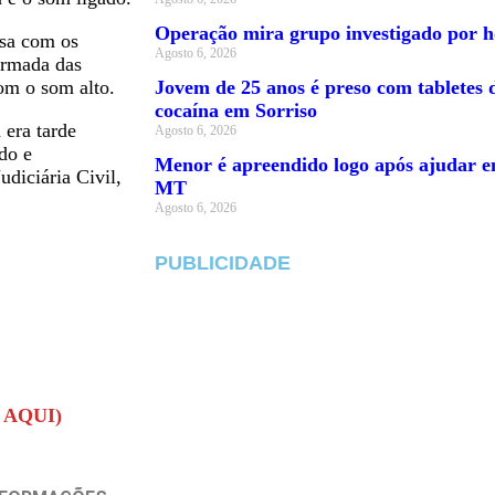
Operação mira grupo investigado por h
rsa com os
Agosto 6, 2026
formada das
om o som alto.
Jovem de 25 anos é preso com tabletes
cocaína em Sorriso
 era tarde
Agosto 6, 2026
do e
Menor é apreendido logo após ajudar em
diciária Civil,
MT
Agosto 6, 2026
PUBLICIDADE
 AQUI)