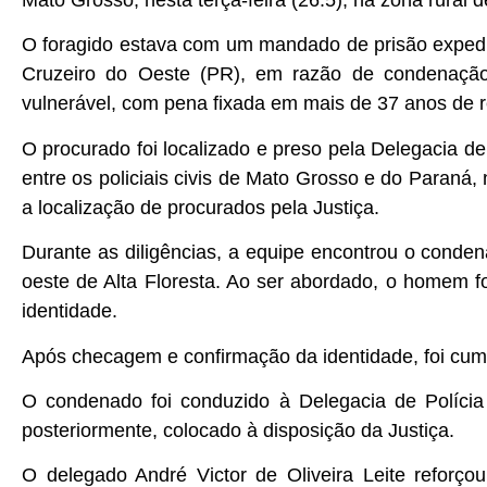
Mato Grosso, nesta terça-feira (26.5), na zona rural 
O foragido estava com um mandado de prisão exped
Cruzeiro do Oeste (PR), em razão de condenação 
vulnerável, com pena fixada em mais de 37 anos de 
O procurado foi localizado e preso pela Delegacia de
entre os policiais civis de Mato Grosso e do Paraná,
a localização de procurados pela Justiça.
Durante as diligências, a equipe encontrou o conde
oeste de Alta Floresta. Ao ser abordado, o homem f
identidade.
Após checagem e confirmação da identidade, foi cump
O condenado foi conduzido à Delegacia de Polícia 
posteriormente, colocado à disposição da Justiça.
O delegado André Victor de Oliveira Leite reforço