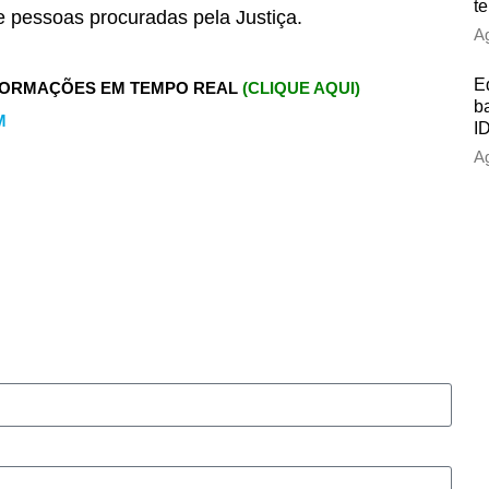
t
e pessoas procuradas pela Justiça.
Ag
E
FORMAÇÕES EM TEMPO REAL
(CLIQUE AQUI)
b
M
ID
Ag