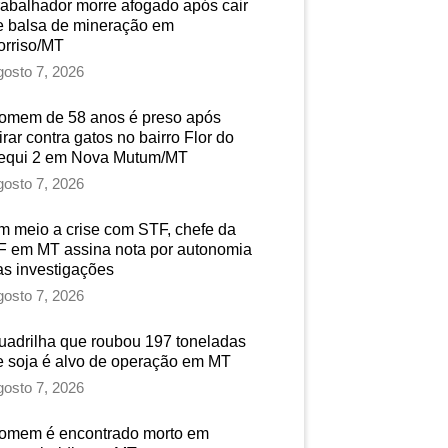
rabalhador morre afogado após cair
e balsa de mineração em
orriso/MT
osto 7, 2026
omem de 58 anos é preso após
irar contra gatos no bairro Flor do
equi 2 em Nova Mutum/MT
osto 7, 2026
m meio a crise com STF, chefe da
F em MT assina nota por autonomia
as investigações
osto 7, 2026
uadrilha que roubou 197 toneladas
e soja é alvo de operação em MT
osto 7, 2026
omem é encontrado morto em