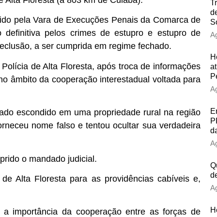
de Alta Floresta (a 803 km de Cuiabá).
T
d
ido pela Vara de Execuções Penais da Comarca de
S
definitiva pelos crimes de estupro e estupro de
Ag
reclusão, a ser cumprida em regime fechado.
H
 Polícia de Alta Floresta, após troca de informações
at
P
 no âmbito da cooperação interestadual voltada para
Ag
E
nado escondido em uma propriedade rural na região
P
orneceu nome falso e tentou ocultar sua verdadeira
d
Ag
rido o mandado judicial.
Q
d
de Alta Floresta para as providências cabíveis e,
Ag
H
u a importância da cooperação entre as forças de