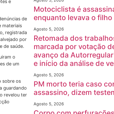
Agosto 5, 2026
tes e
Motociclista é assassin
enquanto levava o filho
denúncias de
 materiais
Agosto 5, 2026
o, registrada
Retomada dos trabalhos 
 alvejado por
marcada por votação de
e de saúde.
avanço da Autorregular
guiram o
e início da análise de v
des de um
Agosto 5, 2026
o sobre os
PM morto teria caso c
ava guardando
assassino, dizem test
o revelou ter
cção
Agosto 5, 2026
Corpo com perfurações