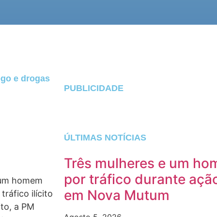
ogo e drogas
PUBLICIDADE
ÚLTIMAS NOTÍCIAS
Três mulheres e um ho
por tráfico durante açã
m um homem
em Nova Mutum
ráfico ilícito
ito, a PM