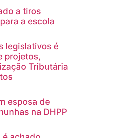
ado a tiros
 para a escola
legislativos é
 projetos,
ização Tributária
etos
om esposa de
emunhas na DHPP
 é achado