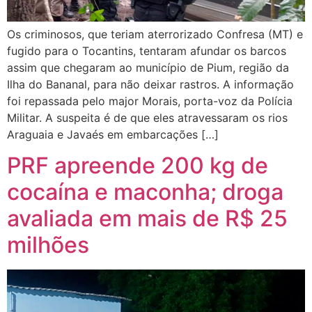
Os criminosos, que teriam aterrorizado Confresa (MT) e
fugido para o Tocantins, tentaram afundar os barcos
assim que chegaram ao município de Pium, região da
Ilha do Bananal, para não deixar rastros. A informação
foi repassada pelo major Morais, porta-voz da Polícia
Militar. A suspeita é de que eles atravessaram os rios
Araguaia e Javaés em embarcações […]
PRF apreende 200 kg de
cocaína e maconha; droga
avaliada em mais de R$ 25
milhões